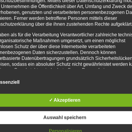
schutzbestimmungen. Mittels dieser Datenschutzerklärung mö
Ge
 Unternehmen die Öffentlichkeit über Art, Umfang und Zweck de
rhobenen, genutzten und verarbeiteten personenbezogenen Da
B
mieren. Ferner werden betroffene Personen mittels dieser
90
schutzerklärung über die ihnen zustehenden Rechte aufgeklärt
T
F
aben als für die Verarbeitung Verantwortlicher zahlreiche techn
M
rganisatorische Maßnahmen umgesetzt, um einen möglichst
Ma
nlosen Schutz der über diese Internetseite verarbeiteten
nenbezogenen Daten sicherzustellen. Dennoch können
netbasierte Datenübertragungen grundsätzlich Sicherheitslücke
isen, sodass ein absoluter Schutz nicht gewährleistet werden k
iesem Grund steht es jeder betroffenen Person frei,
nenbezogene Daten auch auf alternativen Wegen, beispielswe
onisch, an uns zu übermitteln.
ssenziell
ffsbestimmungen
✓ Akzeptieren
atenschutzerklärung beruht auf den Begrifflichkeiten, die durch
äischen Richtlinien- und Verordnungsgeber beim Erlass der
Auswahl speichern
schutz-Grundverordnung (DS-GVO) verwendet wurden. Unser
schutzerklärung soll sowohl für die Öffentlichkeit als auch für u
n und Geschäftspartner einfach lesbar und verständlich sein.
Personalisieren