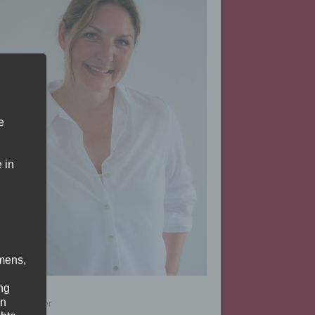
e
 in
mens,
ng
en
thrin Müller