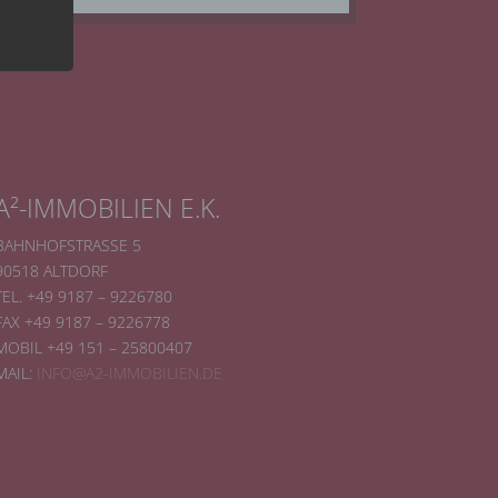
A²-IMMOBILIEN E.K.
BAHNHOFSTRASSE 5
90518 ALTDORF
er, zu
TEL. +49 9187 – 9226780
en
FAX +49 9187 – 9226778
en,
MOBIL +49 151 – 25800407
MAIL:
INFO@A2-IMMOBILIEN.DE
e
ng