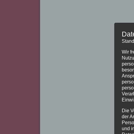
Dat
Stand
Wir f
Nutzu
perso
beson
Anspr
perso
perso
Verar
Einwi
Die V
der A
Perso
und i