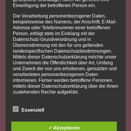
Geschäftsleitung
Einwilligung der betroffenen Person ein.
Bahnhofstraße 5
Die Verarbeitung personenbezogener Daten,
90518 Altdorf
beispielsweise des Namens, der Anschrift, E-Mail-
Tel. +49 9187 – 9226780
Adresse oder Telefonnummer einer betroffenen
Person, erfolgt stets im Einklang mit der
Fax +49 9187 – 9226778
Datenschutz-Grundverordnung und in
Mobil +49 151 – 25800407
Übereinstimmung mit den für uns geltenden
Mail:
Info@a2-immobilien.de
landesspezifischen Datenschutzbestimmungen.
Mittels dieser Datenschutzerklärung möchte unser
Unternehmen die Öffentlichkeit über Art, Umfang
und Zweck der von uns erhobenen, genutzten und
verarbeiteten personenbezogenen Daten
informieren. Ferner werden betroffene Personen
mittels dieser Datenschutzerklärung über die ihnen
zustehenden Rechte aufgeklärt.
Wir haben als für die Verarbeitung Verantwortlicher
zahlreiche technische und organisatorische
Essenziell
Maßnahmen umgesetzt, um einen möglichst
lückenlosen Schutz der über diese Internetseite
verarbeiteten personenbezogenen Daten
✓ Akzeptieren