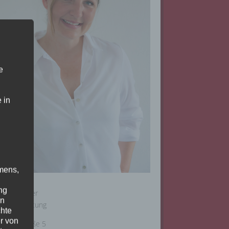
e
 in
mens,
ng
thrin Müller
en
schäftsleitung
chte
r von
ahnhofstraße 5