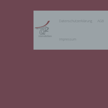
Wir v
folge
Datenschutzerklärung
AGB
a) pe
Perso
ident
Impressum
„betro
Perso
Zuord
Stand
beson
genet
Identi
b) be
Betrof
Perso
Veran
c) Ve