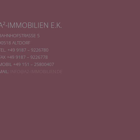
A²-IMMOBILIEN E.K.
BAHNHOFSTRASSE 5
90518 ALTDORF
TEL. +49 9187 – 9226780
FAX +49 9187 – 9226778
MOBIL +49 151 – 25800407
er, zu
MAIL:
INFO@A2-IMMOBILIEN.DE
en
en,
e
ng