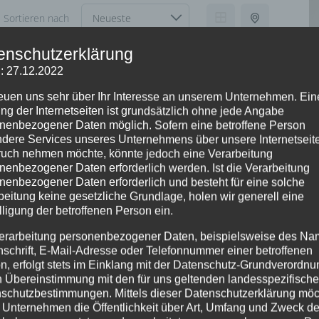
Sortieren nach
enschutzerklärung
TET!
: 27.12.2022
reuen uns sehr über Ihr Interesse an unserem Unternehmen. Ein
ng der Internetseiten ist grundsätzlich ohne jede Angabe
nenbezogener Daten möglich. Sofern eine betroffene Person
dere Services unseres Unternehmens über unsere Internetseite
uch nehmen möchte, könnte jedoch eine Verarbeitung
kelige 1-Zimmer-
nenbezogener Daten erforderlich werden. Ist die Verarbeitung
ng, im Herzen
nenbezogener Daten erforderlich und besteht für eine solche
monatlich
tdorf bei Nürnberg
beitung keine gesetzliche Grundlage, holen wir generell eine
hlafzimmer
lligung der betroffenen Person ein.
²
erarbeitung personenbezogener Daten, beispielsweise des Na
en
Zu vermieten
nschrift, E-Mail-Adresse oder Telefonnummer einer betroffenen
n, erfolgt stets im Einklang mit der Datenschutz-Grundverordnu
Ca
n Übereinstimmung mit den für uns geltenden landesspezifisch
Ge
owered by
Estatik
schutzbestimmungen. Mittels dieser Datenschutzerklärung mö
 Unternehmen die Öffentlichkeit über Art, Umfang und Zweck de
B