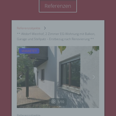
Referenzen
Referenzobjekte
** Altdorf-Weinhof, 2 Zimmer EG-Wohnung mit Balkon,
Garage und Stellpatz – Erstbezug nach Renovierung **
VERMIETET!
1/10
Referenzobjekte