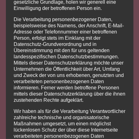
gesetzliche Grundlage, holen wir generell eine
Gemeinschaftsgarten. Das Badezimmer ist mit
Einwilligung der betroffenen Person ein.
einer Badewanne und einer Dusche ausgestattet.
Ebenfalls zur Wohnung zugehörig, ein geräumiger
Die Verarbeitung personenbezogener Daten,
Abstellraum außerhalb der Wohnung im
beispielsweise des Namens, der Anschrift, E-Mail-
Erdgeschoss, eine Einzelgarage, ein PKW-Stellplatz
Adresse oder Telefonnummer einer betroffenen
Person, erfolgt stets im Einklang mit der
und ein Gemeinschafts-Wäschetrockenboden. Die
Datenschutz-Grundverordnung und in
Waschmaschine kann in dem Badezimmer
Übereinstimmung mit den für uns geltenden
angeschlossen werden.
landesspezifischen Datenschutzbestimmungen.
Mittels dieser Datenschutzerklärung möchte unser
Mikro- / Makro-Lage
Unternehmen die Öffentlichkeit über Art, Umfang
und Zweck der von uns erhobenen, genutzten und
Makrolage: Altdorf bei Nürnberg ist eine Stadt im
verarbeiteten personenbezogenen Daten
Mittelfränkischen Landkreis Nürnberger Land. Die
informieren. Ferner werden betroffene Personen
Kleinstadt liegt in der Metropolregion
mittels dieser Datenschutzerklärung über die ihnen
Nürnberg/Erlangen/Fürth und im Einzugsgebiet
zustehenden Rechte aufgeklärt.
von Nürnberg. Auf einer Höhe von 444 Meter über
Wir haben als für die Verarbeitung Verantwortlicher
N.N. erstreckt sich die Stadt auf einer Fläche von
zahlreiche technische und organisatorische
47 km². Ein gutes soziales Netz und eine Fülle von
Maßnahmen umgesetzt, um einen möglichst
Freizeiteinrichtungen und Vereinen schaffen ein
lückenlosen Schutz der über diese Internetseite
gutes Umfeld für die Bevölkerung. Altdorf ist
verarbeiteten personenbezogenen Daten