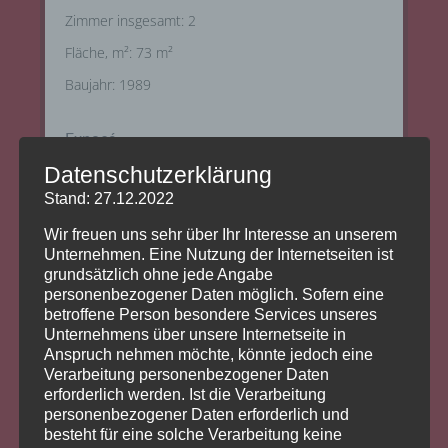
Zimmer insgesamt
:
2
Fläche, m²
:
73
m²
Baujahr
:
1989
Exposé
Datenschutzerklärung
Objektbeschreibung
Stand: 27.12.2022
die angebotene 2 Zimmer-Wohnung mit ca. 73 m²
Wir freuen uns sehr über Ihr Interesse an unserem
Wohnfläche, befindet sich im Erdgeschoss eines
Unternehmen. Eine Nutzung der Internetseiten ist
gepflegten 3 Familienhauses Baujahr 1992 in
grundsätzlich ohne jede Angabe
personenbezogener Daten möglich. Sofern eine
Weinhof einem Ortsteil von Altdorf bei Nürnberg.
betroffene Person besondere Services unseres
Die Wohnung wird derzeit renoviert. Die Wände
Unternehmens über unsere Internetseite in
der gesamten Wohnung werden weiß gestrichen.
Anspruch nehmen möchte, könnte jedoch eine
Im Wohnzimmer, Schlafzimmer und in der Küche
Verarbeitung personenbezogener Daten
wird Design-Vinyl-Boden verlegt. Das Badezimmer
erforderlich werden. Ist die Verarbeitung
ist gefliest. Über das Wohnzimmer gelangt man auf
personenbezogener Daten erforderlich und
besteht für eine solche Verarbeitung keine
die Terrasse mit Zugang zum